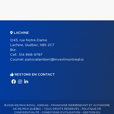
LACHINE
1245, rue Notre-Dame
Lachine, Québec, H8S 2C7
Bur.:
Cell.:
514 968-9787
Courriel:
patricialambert@investmontreal.io
RESTONS EN CONTACT
© 2026 RE/MAX ROYAL JORDAN – FRANCHISÉ INDÉPENDANT ET AUTONOME
DE RE/MAX QUÉBEC – TOUS DROITS RÉSERVÉS -
POLITIQUE DE
CONFIDENTIALITÉ
-
CONDITIONS D'UTILISATION
-
GESTION DU